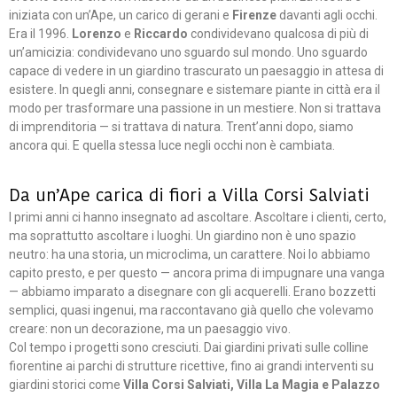
iniziata con un’Ape, un carico di gerani e
Firenze
davanti agli occhi.
Era il 1996.
Lorenzo
e
Riccardo
condividevano qualcosa di più di
un’amicizia: condividevano uno sguardo sul mondo. Uno sguardo
capace di vedere in un giardino trascurato un paesaggio in attesa di
esistere. In quegli anni, consegnare e sistemare piante in città era il
modo per trasformare una passione in un mestiere. Non si trattava
di imprenditoria — si trattava di natura. Trent’anni dopo, siamo
ancora qui. E quella stessa luce negli occhi non è cambiata.
Da un’Ape carica di fiori a Villa Corsi Salviati
I primi anni ci hanno insegnato ad ascoltare. Ascoltare i clienti, certo,
ma soprattutto ascoltare i luoghi. Un giardino non è uno spazio
neutro: ha una storia, un microclima, un carattere. Noi lo abbiamo
capito presto, e per questo — ancora prima di impugnare una vanga
— abbiamo imparato a disegnare con gli acquerelli. Erano bozzetti
semplici, quasi ingenui, ma raccontavano già quello che volevamo
creare: non un decorazione, ma un paesaggio vivo.
Col tempo i progetti sono cresciuti. Dai giardini privati sulle colline
fiorentine ai parchi di strutture ricettive, fino ai grandi interventi su
giardini storici come
Villa Corsi Salviati, Villa La Magia e Palazzo