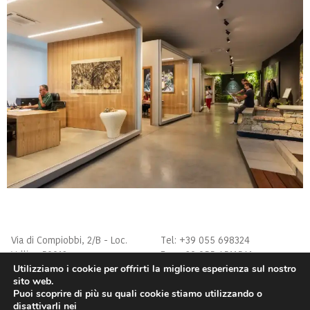
Via di Compiobbi, 2/B - Loc.
Tel: +39 055 698324
Vallina 50012
Fax: +39 055 6511561
Utilizziamo i cookie per offrirti la migliore esperienza sul nostro
Bagno a Ripoli (FI)
atelier@atelierdimensioneverd
sito web.
Privacy Policy
e.it
Puoi scoprire di più su quali cookie stiamo utilizzando o
disattivarli nei