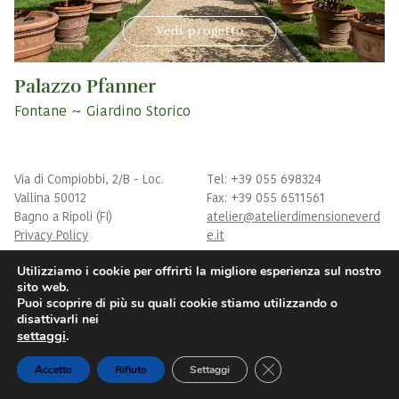
Vedi progetto
Palazzo Pfanner
Fontane
Giardino Storico
Via di Compiobbi, 2/B - Loc.
Tel: +39 055 698324
Vallina 50012
Fax: +39 055 6511561
Bagno a Ripoli (FI)
atelier@atelierdimensioneverd
Privacy Policy
e.it
Utilizziamo i cookie per offrirti la migliore esperienza sul nostro
P.IVA: 04715700482
sito web.
Iscritta a Firenze N° 476383
Puoi scoprire di più su quali cookie stiamo utilizzando o
Cap. Soc. 50.000 € i.v.a.
Credits
disattivarli nei
settaggi
.
Close GDPR Cookie Ba
Accetto
Rifiuto
Settaggi