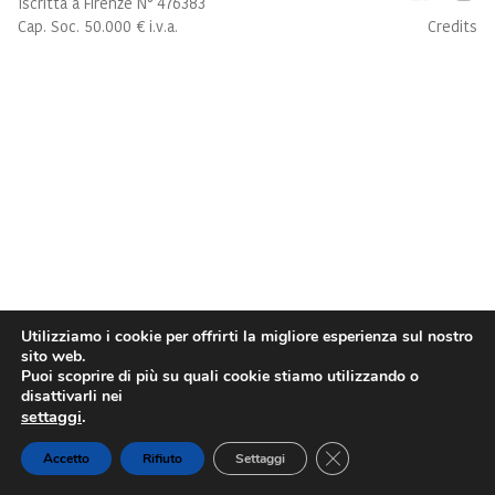
Iscritta a Firenze N° 476383
Cap. Soc. 50.000 € i.v.a.
Credits
Utilizziamo i cookie per offrirti la migliore esperienza sul nostro
sito web.
Puoi scoprire di più su quali cookie stiamo utilizzando o
disattivarli nei
settaggi
.
Close GDPR Cookie Ba
Accetto
Rifiuto
Settaggi