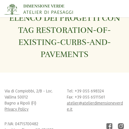
DIMENSIONE VERDE
ATELIER DI PAESAGGI
ELENCO DEI PROGETTI CON
TAG RESTORATION-OF-
EXISTING-CURBS-AND-
PAVEMENTS
Via di Compiobbi, 2/B - Loc.
Tel: +39 055 698324
Vallina 50012
Fax: +39 055 6511561
Bagno a Ripoli (FI)
atelier@atelierdimensioneverd
Privacy Policy
e.it
P.IVA: 04715700482