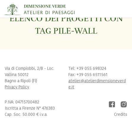
DIMENSIONE VERDE
ATELIER DI PAESAGGI
ELENCO DEI PROGETTI CON
TAG PILE-WALL
Via di Compiobbi, 2/B - Loc.
Tel: +39 055 698324
Vallina 50012
Fax: +39 055 6511561
Bagno a Ripoli (FI)
atelier@atelierdimensioneverd
Privacy Policy
e.it
P.IVA: 04715700482
Iscritta a Firenze N° 476383
Cap. Soc. 50.000 € i.v.a.
Credits