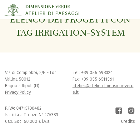
DIMENSIONE VERDE
ATELIER DI PAESAGGI
ELENCO DEI PROGETTI CON
TAG IRRIGATION-SYSTEM
Via di Compiobbi, 2/B - Loc.
Tel: +39 055 698324
Vallina 50012
Fax: +39 055 6511561
Bagno a Ripoli (FI)
atelier@atelierdimensioneverd
Privacy Policy
e.it
P.IVA: 04715700482
Iscritta a Firenze N° 476383
Cap. Soc. 50.000 € i.v.a.
Credits