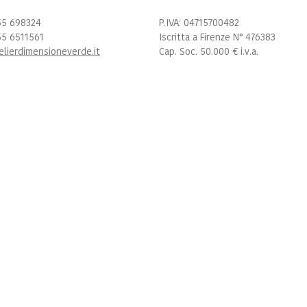
55 698324
P.IVA: 04715700482
55 6511561
Iscritta a Firenze N° 476383
elierdimensioneverde.it
Cap. Soc. 50.000 € i.v.a.