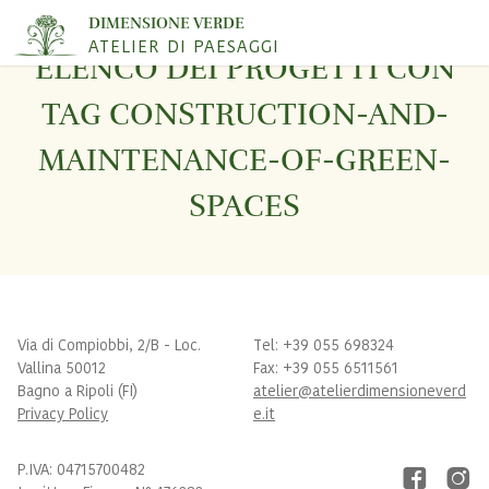
DIMENSIONE VERDE
ATELIER DI PAESAGGI
ELENCO DEI PROGETTI CON
TAG CONSTRUCTION-AND-
MAINTENANCE-OF-GREEN-
SPACES
Via di Compiobbi, 2/B - Loc.
Tel: +39 055 698324
Vallina 50012
Fax: +39 055 6511561
Bagno a Ripoli (FI)
atelier@atelierdimensioneverd
Privacy Policy
e.it
P.IVA: 04715700482