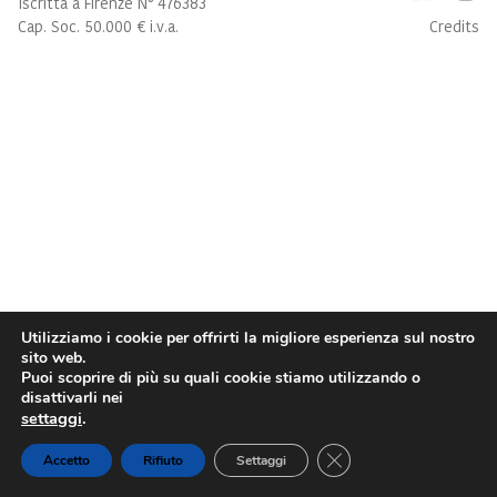
Iscritta a Firenze N° 476383
Cap. Soc. 50.000 € i.v.a.
Credits
Utilizziamo i cookie per offrirti la migliore esperienza sul nostro
sito web.
Puoi scoprire di più su quali cookie stiamo utilizzando o
disattivarli nei
settaggi
.
Close GDPR Cookie Ba
Accetto
Rifiuto
Settaggi